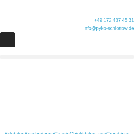
+49 172 437 45 31
info@pyko-schlottow.de
Eckdaten
Beschreibung
Galerie
Objektdaten
Lage
Grundrisse